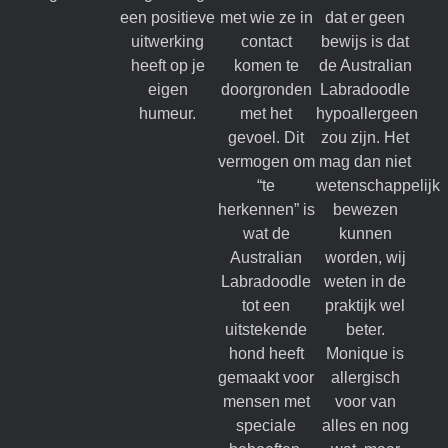
een positieve
met wie ze in
dat er geen
uitwerking
contact
bewijs is dat
heeft op je
komen te
de Australian
eigen
doorgronden
Labradoodle
humeur.
met het
hypoallergeen
gevoel. Dit
zou zijn. Het
vermogen om
mag dan niet
“te
wetenschappelijk
herkennen” is
bewezen
wat de
kunnen
Australian
worden, wij
Labradoodle
weten in de
tot een
praktijk wel
uitstekende
beter.
hond heeft
Monique is
gemaakt voor
allergisch
mensen met
voor van
speciale
alles en nog