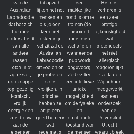
van de
dat opzicht
een
Het niet
Australian
lijken het net
makkelijke
verharen is
Labradoodle
mensen en
hond is om te
een zeer
dat het zich
als je een
trainen (de
prettige
hiermee
keer niet
prooidrift
bijkomstigheid
onderscheidt
lekker in je
moet men
wat
van alle
vel zit zal de
wel afleren
grotendeels
andere
Australian
wanneer de
het niet
rassen.
Labradoodle
pup wordt
allergisch
Totaal niet
dit voelen en
opgevoed).
reageren lijkt
agressief,
je proberen
Ze bezitten
te verklaren.
een knappe
op te
een intuïtieve
Wij hebben
kop, gezellig,
vrolijken. In
unieke
meegewerkt
komisch,
principe
mogelijkheid
aan een
vrolijk,
hebben ze
om de fysieke
onderzoek
energiek en
altijd een
en
van de
zeer trouw
goed humeur
emotionele
Universiteit
aan de
wat
toestand van
Utrecht
eigenaar.
regelmatig
de mensen
waaruit bleek