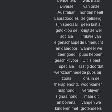
behoeften.
wat, maar
Diverse
van onze
Australian
honden heeft
Labradoodles
ze gelukkig
zijn speciaal
geen last al
gefokt op de
krijgt ze wel
sociale
irritatie van
eigenschappen
de urinelucht
en daardoor
wanneer we
zeer goed
pups hebben.
geschikt voor
Dit is best
speciale
lastig doordat
werkzaamheden
de pups bij
zoals
ons in de
therapiehond,
woonkamer
hulphond,
verblijven,
signaalhond
maar dit
en bovenal
vangen we
kinderen met
grotendeels