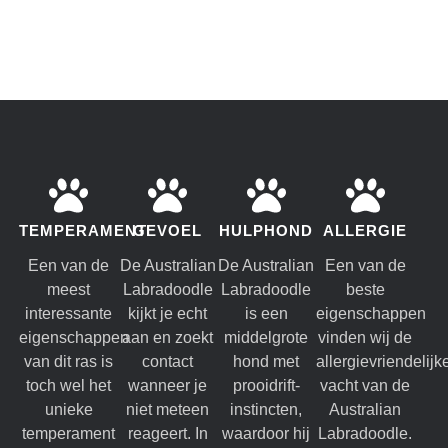
TEMPERAMENT
GEVOEL
HULPHOND
ALLERGIE
Een van de
De Australian
De Australian
Een van de
meest
Labradoodle
Labradoodle
beste
interessante
kijkt je echt
is een
eigenschappen
eigenschappen
aan en zoekt
middelgrote
vinden wij de
van dit ras is
contact
hond met
allergievriendelijk
toch wel het
wanneer je
prooidrift-
vacht van de
unieke
niet meteen
instincten,
Australian
temperament
reageert. In
waardoor hij
Labradoodle.