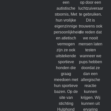
een
op door een
autistische
luchtzuiveraar
stoornis, Met
te gebruiken.
hun vrolijke
Dit is
eigenzinnige
trouwens ook
persoonlijkheid
de reden dat
en atletisch
we nooit
vermogen
mensen laten
zijn ze ook
testen
uitstekende
wanneer we
sportieve
pups hebben
honden die
doordat ze
graag
dan een
meedoen met
allergische
hun sportieve
reactie
bazen. Op de
kunnen
site van
krijgen. Wij
stichting
kunnen uit
Hulphond
ervaring