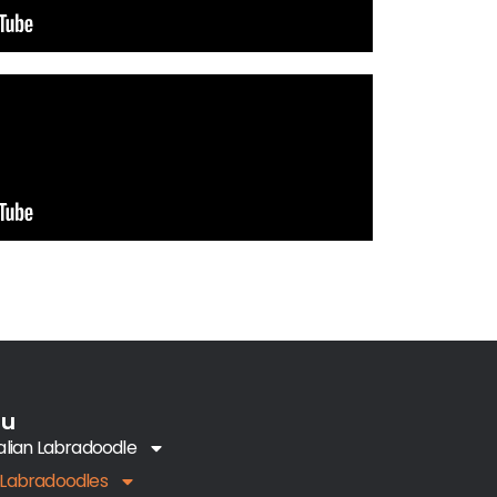
nu
alian Labradoodle
Labradoodles