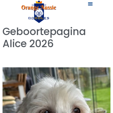
Australian Labradoodle
Onze Labradoodles
Geboortepagina
Alice 2026